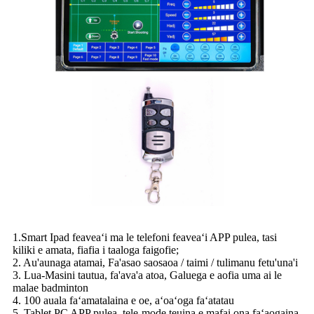
1.Smart Ipad feaveaʻi ma le telefoni feaveaʻi APP pulea, tasi
kiliki e amata, fiafia i taaloga faigofie;
2. Au'aunaga atamai, Fa'asao saosaoa / taimi / tulimanu fetu'una'i
3. Lua-Masini tautua, fa'ava'a atoa, Galuega e aofia uma ai le
malae badminton
4. 100 auala faʻamatalaina e oe, aʻoaʻoga faʻatatau
5. Tablet PC APP pulea, tele-mode teuina e mafai ona faʻaogaina