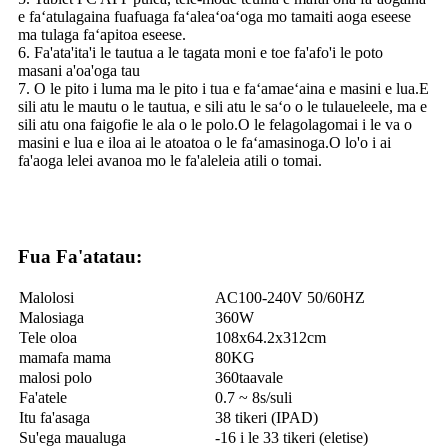
e faʻatulagaina fuafuaga faʻaleaʻoaʻoga mo tamaiti aoga eseese
ma tulaga faʻapitoa eseese.
6. Fa'ata'ita'i le tautua a le tagata moni e toe fa'afo'i le poto
masani a'oa'oga tau
7. O le pito i luma ma le pito i tua e faʻamaeʻaina e masini e lua.E
sili atu le mautu o le tautua, e sili atu le saʻo o le tulaueleele, ma e
sili atu ona faigofie le ala o le polo.O le felagolagomai i le va o
masini e lua e iloa ai le atoatoa o le faʻamasinoga.O lo'o i ai
fa'aoga lelei avanoa mo le fa'aleleia atili o tomai.
Fua Fa'atatau:
Malolosi
AC100-240V 50/60HZ
Malosiaga
360W
Tele oloa
108x64.2x312cm
mamafa mama
80KG
malosi polo
360taavale
Fa'atele
0.7 ~ 8s/suli
Itu fa'asaga
38 tikeri (IPAD)
Su'ega maualuga
-16 i le 33 tikeri (eletise)