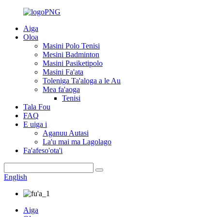
Aiga
Oloa
Masini Polo Tenisi
Mesini Badminton
Masini Pasiketipolo
Masini Fa'ata
Toleniga Ta'aloga a le Au
Mea fa'aoga
Tenisi
Tala Fou
FAQ
E uiga i
Aganuu Autasi
La'u mai ma Lagolago
Fa'afeso'ota'i
English
Aiga