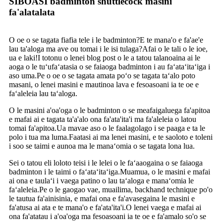
SIBOASI badminton shuttlecock masini
fa'alatalata
O oe o se tagata fiafia tele i le badminton?E te mana'o e fa'ae'e
lau ta'aloga ma ave ou tomai i le isi tulaga?Afai o le tali o le ioe,
ua e laki!I totonu o lenei blog post o le a tatou talanoaina ai le
aoga o le tuʻufaʻatasia o se faiaoga badminton i au faʻataʻitaʻiga i
aso uma.Pe o oe o se tagata amata poʻo se tagata taʻalo poto
masani, o lenei masini e mautinoa lava e fesoasoani ia te oe e
faʻaleleia lau taʻaloga.
O le masini a'oa'oga o le badminton o se meafaigaluega fa'apitoa
e mafai ai e tagata ta'a'alo ona fa'ata'ita'i ma fa'aleleia o latou
tomai fa'apitoa.Ua mavae aso o le faalagolago i se paaga e ta le
polo i tua ma luma.Faatasi ai ma lenei masini, e te saoloto e toleni
i soo se taimi e aunoa ma le manaʻomia o se tagata lona lua.
Sei o tatou eli loloto teisi i le lelei o le faʻaaogaina o se faiaoga
badminton i le taimi o faʻataʻitaʻiga.Muamua, o le masini e mafai
ai ona e taulaʻi i vaega patino o lau taʻaloga e manaʻomia le
faʻaleleia.Pe o le gaogao vae, muailima, backhand technique po'o
le tautua fa'ainisinia, e mafai ona e fa'avasegaina le masini e
fa'atusa ai ata e te mana'o e fa'ata'ita'i.O lenei vaega e mafai ai
ona fa'atatau i a'oa'oga ma fesoasoani ia te oe e fa'amalo so'o se