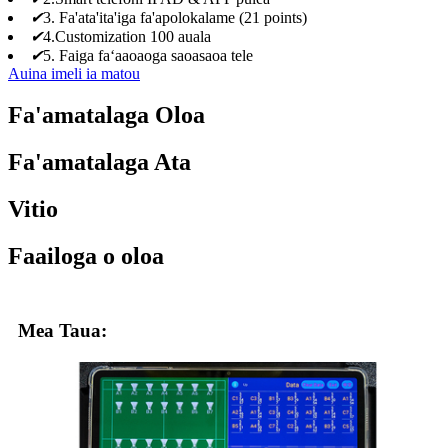
✔
3. Fa'ata'ita'iga fa'apolokalame (21 points)
✔
4.Customization 100 auala
✔
5. Faiga faʻaaoaoga saoasaoa tele
Auina imeli ia matou
Fa'amatalaga Oloa
Fa'amatalaga Ata
Vitio
Faailoga o oloa
Mea Taua: