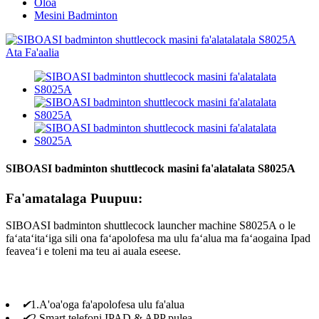
Oloa
Mesini Badminton
SIBOASI badminton shuttlecock masini fa'alatalata S8025A
Fa'amatalaga Puupuu:
SIBOASI badminton shuttlecock launcher machine S8025A o le
faʻataʻitaʻiga sili ona faʻapolofesa ma ulu faʻalua ma faʻaogaina Ipad
feaveaʻi e toleni ma teu ai auala eseese.
✔
1.A'oa'oga fa'apolofesa ulu fa'alua
✔
2.Smart telefoni IPAD & APP pulea