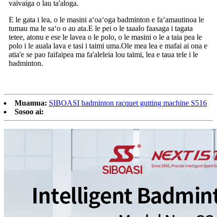
vaivaiga o lau ta'aloga.
E le gata i lea, o le masini aʻoaʻoga badminton e faʻamautinoa le
tumau ma le saʻo o au ata.E le pei o le taaalo faasaga i tagata
tetee, atonu e ese le lavea o le polo, o le masini o le a taia pea le
polo i le auala lava e tasi i taimi uma.Ole mea lea e mafai ai ona e
atia'e se pao faifaipea ma fa'aleleia lou taimi, lea e taua tele i le
badminton.
Muamua:
SIBOASI badminton racquet gutting machine S516
Sosoo ai: